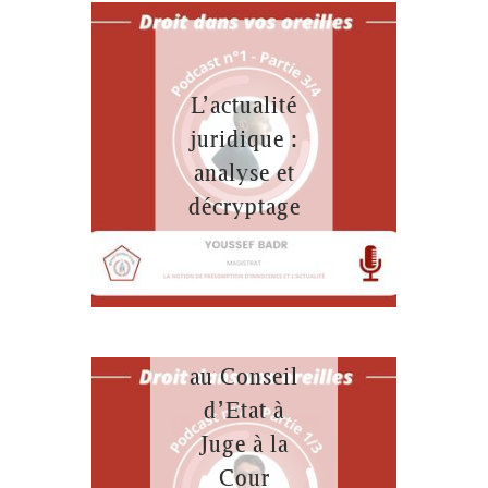
L’actualité
juridique :
analyse et
décryptage
De
rapporteur
au Conseil
d’Etat à
Juge à la
Cour